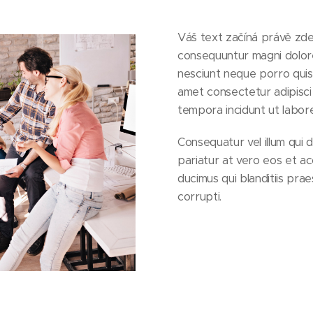
Váš text začíná právě zde.
consequuntur magni dolore
nesciunt neque porro quis
amet consectetur adipisci
tempora incidunt ut labore
Consequatur vel illum qui 
pariatur at vero eos et ac
ducimus qui blanditiis pra
corrupti.