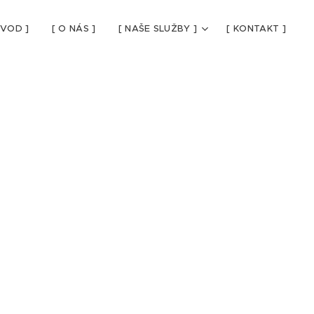
ÚVOD ]
[ O NÁS ]
[ NAŠE SLUŽBY ]
[ KONTAKT ]