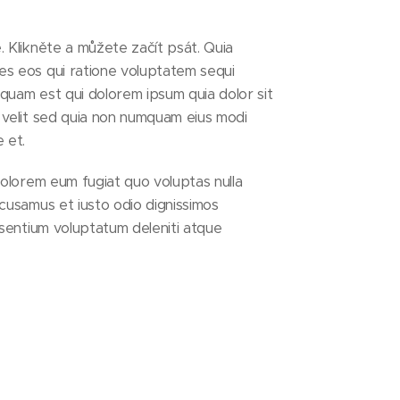
 Klikněte a můžete začít psát. Quia
s eos qui ratione voluptatem sequi
quam est qui dolorem ipsum quia dolor sit
 velit sed quia non numquam eius modi
 et.
dolorem eum fugiat quo voluptas nulla
cusamus et iusto odio dignissimos
esentium voluptatum deleniti atque